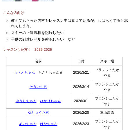
こんな方向け
教えてもらった内容をレッスン中は覚えているが、しばらくすると忘
れてしまう。
スキーの上達過程を記録したい
子供の到達レベルを確認したい など
レッスンした方々 2025-2026
名前
日付
スキー場
ブランシュたか
ちさとちゃん
ちさとちゃん父
2026/3/21
やま
ブランシュたか
そういち君
2026/3/14
やま
ブランシュたか
ゆうりちゃん
ひかりちゃん
2026/3/1
やま
Ki.りょうた君
2026/2/28
車山高原
ブランシュたか
めいちゃん
はなちゃん
2026/2/23
やま