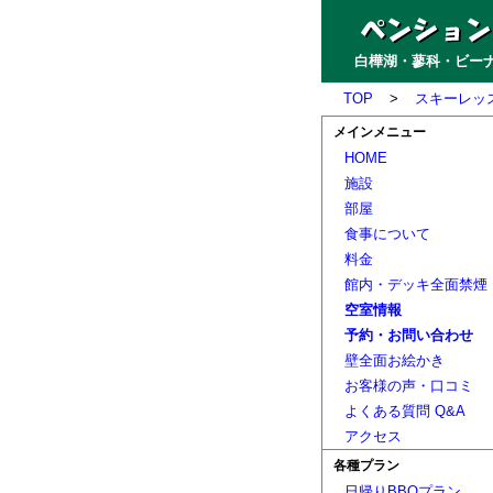
白樺湖・蓼科・ビーナ
TOP
>
スキーレッ
メインメニュー
HOME
施設
部屋
食事について
料金
館内・デッキ全面禁煙
空室情報
予約・お問い合わせ
壁全面お絵かき
お客様の声・口コミ
よくある質問 Q&A
アクセス
各種プラン
日帰りBBQプラン