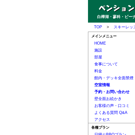
白樺湖・蓼科・ビーナ
TOP
>
スキーレッ
メインメニュー
HOME
施設
部屋
食事について
料金
館内・デッキ全面禁煙
空室情報
予約・お問い合わせ
壁全面お絵かき
お客様の声・口コミ
よくある質問 Q&A
アクセス
各種プラン
日帰りBBQプラン