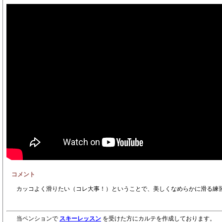
コメント
カッコよく滑りたい（コレ大事！）ということで、美しくなめらかに滑る練
当ペンションで
スキーレッスン
を受けた方にカルテを作成しております。