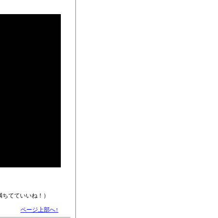
満ちてていいね！）
ページ上部へ↑