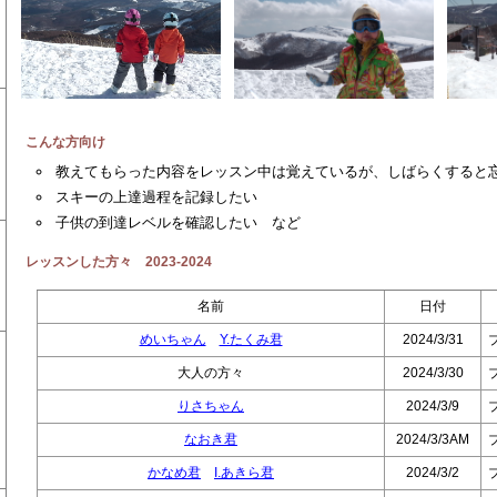
こんな方向け
教えてもらった内容をレッスン中は覚えているが、しばらくすると
スキーの上達過程を記録したい
子供の到達レベルを確認したい など
レッスンした方々 2023-2024
名前
日付
めいちゃん
Y.たくみ君
2024/3/31
大人の方々
2024/3/30
りさちゃん
2024/3/9
なおき君
2024/3/3AM
かなめ君
I.あきら君
2024/3/2