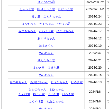
りょういち君
2024/2/25 PM
しゅうと君
Ki.りょうた君
Ki.ゆうた君
2024/2/25 AM
るい君
こときちゃん
2024/2/24
まなちゃん
かえちゃん
Y.たくみ君
2024/2/23
みづきちゃん
たいよう君
ゆかりちゃん
2024/2/17
あぐりちゃん
2024/2/12
はるきくん
2024/2/10
めいちゃん
2024/2/4
りんたろう君
2024/1/21
まいき君
はると君
2024/1/20
めいちゃん
2024/1/15
みのりちゃん
あおばちゃん
とうかちゃん
ひろき君
2024/1/13
とものちゃん
まゆちゃん
2024/1/8
たくほ君
ゆうと君
えいた君
はるき君
ふくすけ君
とあこちゃん
2024/1/6
めいちゃん
2024/1/2