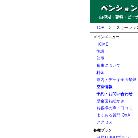
白樺湖・蓼科・ビーナ
TOP
>
スキーレッ
メインメニュー
HOME
施設
部屋
食事について
料金
館内・デッキ全面禁煙
空室情報
予約・お問い合わせ
壁全面お絵かき
お客様の声・口コミ
よくある質問 Q&A
アクセス
各種プラン
日帰りBBQプラン