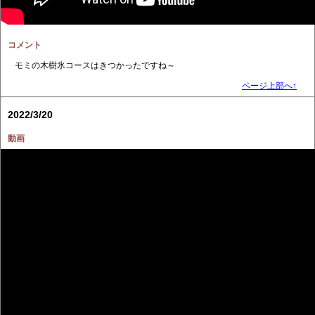
コメント
モミの木樹氷コースはきつかったですね～
ページ上部へ↑
2022/3/20
動画